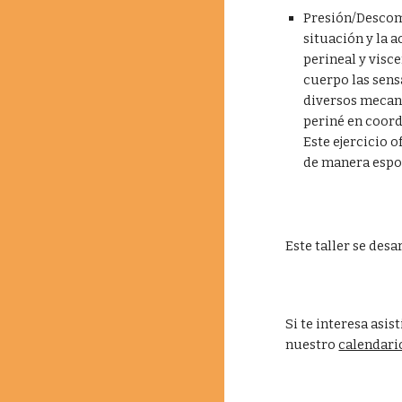
Presión/Descomp
situación y la 
perineal y visce
cuerpo las sensa
diversos mecani
periné en coord
Este ejercicio o
de manera espo
Este taller se des
Si te interesa asis
nuestro 
calendario