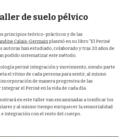
ion
aller de suelo pélvico
s principios teórico-prácticos y de las 
andine Calais-Germain
 plasmó en su libro "El Periné 
as autoras han estudiado, colaborado y tras 20 años de 
an podido sistematizar este método.
dología periné integración y movimiento, siendo parte 
ta el ritmo de cada persona para sentir, al mismo 
 incorporación de manera progresiva de las 
integrar el Periné en la vida de cada día.
ntrará en este taller van encaminadas a tonificar los 
lares y al mismo tiempo enriquecer la sensorialidad 
 e integración con el resto del cuerpo. 