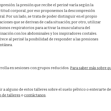
resión: la presión que recibe el periné varía según la 
actitud corporal, por eso proponemos la descompresión 
ral. Por un lado, se trata de poder distinguir en el propio 
ciones que se derivan de cada situación; por otro, utilizar 
smos respiratorios para activar la musculatura del 
inación con los abdominales y los inspiradores costales. 
frece al periné la posibilidad de responder a las presiones 
ntánea.
arrolla en sesiones con grupos reducidos. 
Para saber más sobre que
tir a alguno de estos talleres sobre el suelo pélvico o enterarte d
 de talleres
 o 
contáctanos
. 