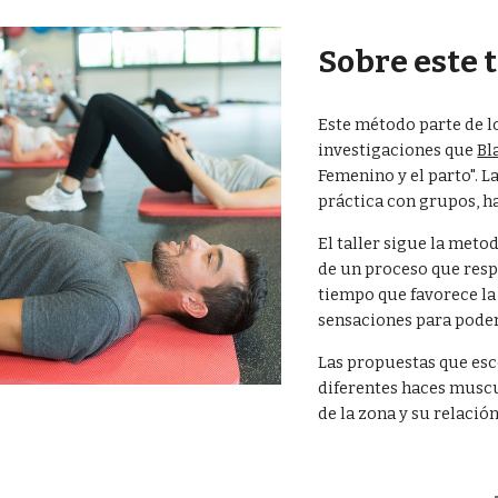
ip to main content
Skip to navigat
Sobre este t
Este método parte de lo
investigaciones que 
Bl
Femenino y el parto". L
práctica con grupos, h
El taller sigue la meto
de un proceso que respe
tiempo que favorece la
sensaciones para poder 
Las propuestas que esco
diferentes haces muscu
de la zona y su relación