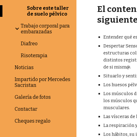
El conteni
Sobre este taller
de suelo pélvico
siguiente
Trabajo corporal para
embarazadas
Entender qué es
Diafreo
Despertar Sensor
estructuras col
Risoterapia
distintos regis
de si mism@.
Noticias
Situarlo y sent
Impartido por Mercedes
Los huesos pélv
Sacristan
Los músculos del
Galería de fotos
los músculos qu
musculares.
Contactar
Las vísceras de 
Cheques regalo
La respiración y
Los hábitos, su 